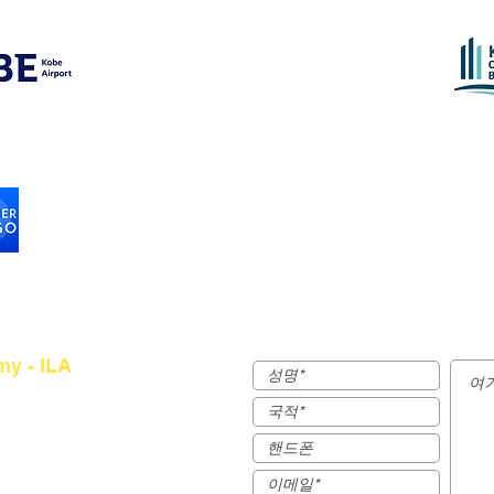
 가이드
my - ILA
obe, Hyogo 653-0011