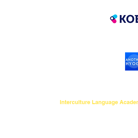
효고 관광
Interculture Language Acade
5 Chome-5 Sanbancho, Nagata Ward, K
전화: 078-576-6129
이메일:
int-cul@mte.biglobe.ne.jp