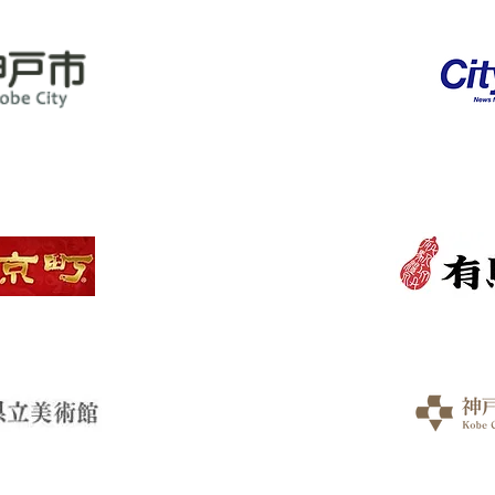
고
시청
고베·아리마 
징 타운
미술관
고베
공항
고베컨