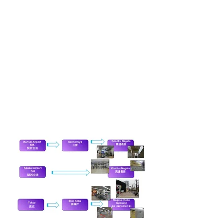
국제 언어 아카데미
653-0011
일본 효고현 고베시 나가타구 산
반초 5-5
학교에 오시는 방법