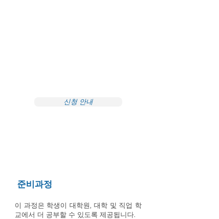
는 것을 목표로 합니다.
기간
:
1~2년 (
입학시기에 따라 다름)
입학 기간:
4월, 7월, 10월, 1월.
수업 시간표:
월요일~금요일(공휴일 제
외)
09:00 – 12:20 또는
13:20 – 16:40
＊＊유학 비자 필요＊＊
신청 안내
세부
준비과정
이 과정은 학생이 대학원, 대학 및 직업 학
교에서 더 공부할 수 있도록 제공됩니다.